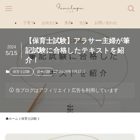
子育て
お出かけ
美容
生活
お問い合わせ
【保育士試験】アラサー主婦が筆
2024
記試験に合格したテキストを紹
5/15
介！
2024年5月15日
保育士試験
資格試験
当ブログはアフィリエイト広告を利用しています
ホーム
保育士試験